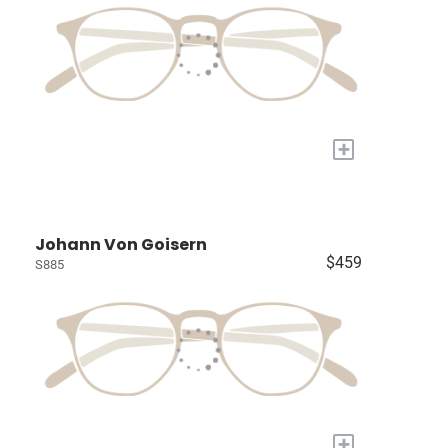
+
Johann Von Goisern
$459
S885
+