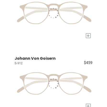
+
Johann Von Goisern
$459
S-912
+