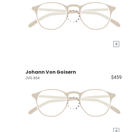
+
Johann Von Goisern
$459
JVG 834
+