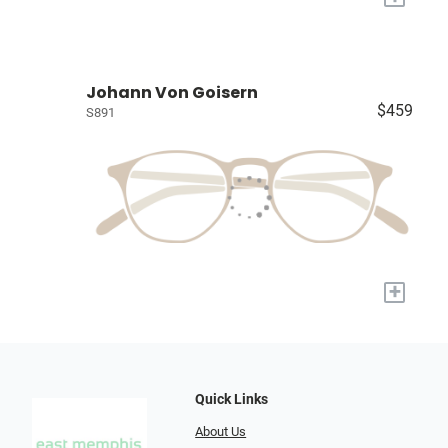
Johann Von Goisern
$459
S891
+
Quick Links
About Us